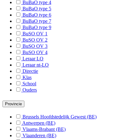
BuBaO type 4
B-Maaseik
BuBaO type 5
BuBaO type 6
B-Maasmechelen
BuBaO type 7
B-Oudsbergen
BuBaO type 9
BuSO OV 1
B-Pelt
BuSO OV 2
BuSO OV 3
B-Peer
BuSO OV 4
B-Riemst
Leraar LO
Leraar nt-LO
B-Sint-Truiden
Directie
Klas
B-Zonhoven
School
B-Zutendaal
Ouders
B-Wellen
Provincie
B-As
Brussels Hoofdstedelijk Gewest (BE)
B-Voeren
Antwerpen (BE)
Vlaams-Brabant (BE)
B-Heers
Vlaanderen (BE)