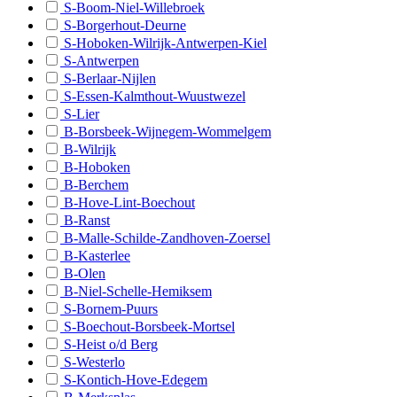
S-Boom-Niel-Willebroek
B - Kruishoutem/Zingem
S-Borgerhout-Deurne
S-Hoboken-Wilrijk-Antwerpen-Kiel
B - Lochristi
S-Antwerpen
S-Berlaar-Nijlen
B - Lokeren
S-Essen-Kalmthout-Wuustwezel
B - Lovendegem/Waarschoot/Zomergem
S-Lier
B-Borsbeek-Wijnegem-Wommelgem
B - Maarkedal/Ronse
B-Wilrijk
B-Hoboken
B - Maldegem/Sint-Laureins
B-Berchem
B - Melle/Merelbeke
B-Hove-Lint-Boechout
B-Ranst
B - Moerbeke/Wachtebeke/Zelzate
B-Malle-Schilde-Zandhoven-Zoersel
B-Kasterlee
B - Ninove
B-Olen
B-Niel-Schelle-Hemiksem
B - Oosterzele
S-Bornem-Puurs
B - Oudenaarde
S-Boechout-Borsbeek-Mortsel
S-Heist o/d Berg
B - Sint-Gillis-Waas/Stekene
S-Westerlo
S-Kontich-Hove-Edegem
B - Sint-Niklaas