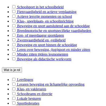
S-Heist o/d Berg
Schoolsport in het schoolbeleid
Fietsvaardigheid en actieve verplaatsing
S-Westerlo
Actieve lesvrije momenten op school
Klas-, speelplaats- en schoolinrichting
S-Kontich-Hove-Edegem
Beweging en sport aansluitend aan de schooldag
B-Merksplas
Breedmotorische en sportspecifieke vaardigheden
Een- of meerdaagse sportdagen
B-Oud-Turnhout
Zwemvaardigheid en -veiligheid
Beweging en sport binnen de schooldag
B-Rijkevorsel
Leren over beweging, (top)sport en minder zitten
Minder zitten tijdens lesmomenten
B-Putte
Beweging als didactische werkvorm
B-Bonheiden
Wat is je rol
B-Alken
B-Beringen
Leerlingen
Leraren beweging en lichamelijke opvoeding
B-Bocholt
Klas- en vakleraren
Schoolteams en directie
B-Bree
Lokale besturen
B-Diepenbeek
Sportfederaties