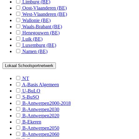
Limburg (BE)
B-Nieuwerkerken
Oost-Vlaanderen (BE)
B-Kinrooi
West-Vlaanderen (BE)
Wallonie (BE)
S-Lommel
Waals-Brabant (BE)
Henegouwen (BE)
S-Heusden
Luik (BE)
S-Bilzen
Luxemburg (BE)
Namen (BE)
S-St.-Truiden
S-Hasselt
Lokaal Schoolsportnetwerk
S-Genk
NT
A-Basis Algemeen
S-Maaseik
U-BuLO
S-BuSO
S-Tongeren
B-Antwerpen2000-2018
S-Lanaken
B-Antwerpen2030
B-Antwerpen2020
S-Bree
B-Ekeren
B-Antwerpen2050
S-Maasmechelen
B-Antwerpen2060