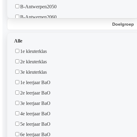
B-Antwerpen2050
B-Antwerpen2060
Doelgroep
B-Deurne
B-Kapellen-Stabroek
Alle
B-Brasschaat
1e kleuterklas
B-Schoten
2e kleuterklas
B-Borgerhout
3e kleuterklas
B-Berendrecht-Zandvliet
1e leerjaar BaO
B-Edegem
2e leerjaar BaO
B-Mortsel
3e leerjaar BaO
B-Merksem
4e leerjaar BaO
B-Duffel
5e leerjaar BaO
B-Bornem-St. Amands-Puurs
6e leerjaar BaO