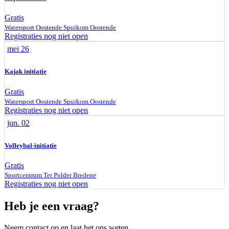
Gratis
Watersport Oostende Spuikom
Oostende
Registraties nog niet open
mei
26
Kajak initiatie
Gratis
Watersport Oostende Spuikom
Oostende
Registraties nog niet open
jun.
02
Volleybal-initiatie
Gratis
Sportcentrum Ter Polder
Bredene
Registraties nog niet open
Heb je een vraag?
Neem contact op en laat het ons weten.