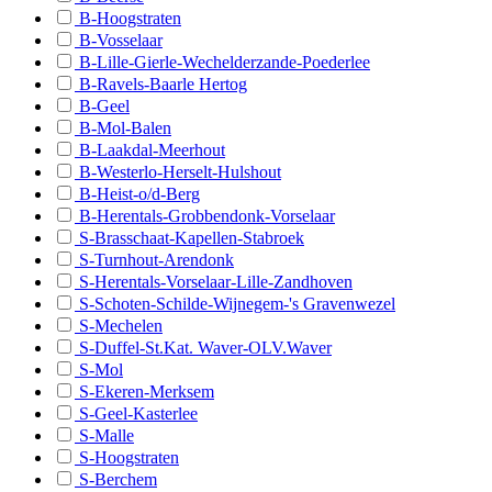
B-Hoogstraten
B - Denderleeuw/Haaltert
B-Vosselaar
B-Lille-Gierle-Wechelderzande-Poederlee
B - Dendermonde
B-Ravels-Baarle Hertog
B-Geel
B - Destelbergen/Laarne
B-Mol-Balen
B - Eeklo/Kaprijke
B-Laakdal-Meerhout
B-Westerlo-Herselt-Hulshout
B - Erpe-Mere/Lede
B-Heist-o/d-Berg
B-Herentals-Grobbendonk-Vorselaar
B - Evergem
S-Brasschaat-Kapellen-Stabroek
B - Gavere/Nazareth
S-Turnhout-Arendonk
S-Herentals-Vorselaar-Lille-Zandhoven
B - Gent
S-Schoten-Schilde-Wijnegem-'s Gravenwezel
S-Mechelen
B - Geraardsbergen/Lierde
S-Duffel-St.Kat. Waver-OLV.Waver
B - Hamme/Waasmunster
S-Mol
S-Ekeren-Merksem
B - Herzele/Sint-Lievens-Houtem
S-Geel-Kasterlee
S-Malle
B - Kluisbergen/Wortegem-Petegem
S-Hoogstraten
S-Berchem
B - Kruibeke