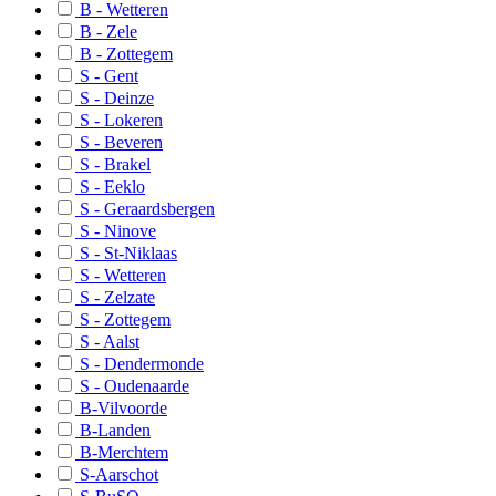
B - Wetteren
B-Rotselaar
B - Zele
B - Zottegem
B-Dilbeek
S - Gent
S - Deinze
B-Zoutleeuw
S - Lokeren
S - Beveren
S-Algemeen
S - Brakel
Basis Algemeen
S - Eeklo
S - Geraardsbergen
S-Brussel
S - Ninove
S - St-Niklaas
B-Brussel Zone 1
S - Wetteren
B-Brussel Zone 2
S - Zelzate
S - Zottegem
B-Brussel Zone 3
S - Aalst
S - Dendermonde
B-Wemmel
S - Oudenaarde
B-Avelgem
B-Vilvoorde
B-Landen
B-Heuvelland
B-Merchtem
S-Aarschot
B-Kortrijk Zuid