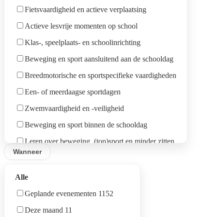
B-Vosselaar
Fietsvaardigheid en actieve verplaatsing
BuBaO type 7
B-Lille-Gierle-Wechelderzande-Poederlee
Actieve lesvrije momenten op school
BuBaO type 9
B-Ravels-Baarle Hertog
Klas-, speelplaats- en schoolinrichting
BuSO OV 1
B-Geel
Beweging en sport aansluitend aan de schooldag
BuSO OV 2
B-Mol-Balen
Breedmotorische en sportspecifieke vaardigheden
BuSO OV 3
B-Laakdal-Meerhout
Een- of meerdaagse sportdagen
BuSO OV 4
B-Westerlo-Herselt-Hulshout
Zwemvaardigheid en -veiligheid
Leraar LO
B-Heist-o/d-Berg
Beweging en sport binnen de schooldag
Leraar nt-LO
B-Herentals-Grobbendonk-Vorselaar
Leren over beweging, (top)sport en minder zitten
Directie
Wanneer
S-Brasschaat-Kapellen-Stabroek
Minder zitten tijdens lesmomenten
Klas
S-Turnhout-Arendonk
Beweging als didactische werkvorm
School
Alle
S-Herentals-Vorselaar-Lille-Zandhoven
Ouders
Geplande evenementen 1152
S-Schoten-Schilde-Wijnegem-'s Gravenwezel
Deze maand 11