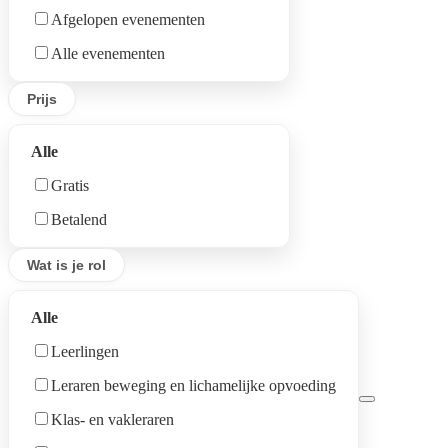
S-Mechelen
Afgelopen evenementen
S-Duffel-St.Kat. Waver-OLV.Waver
Alle evenementen
S-Mol
Prijs
S-Ekeren-Merksem
S-Geel-Kasterlee
Alle
S-Malle
Gratis
S-Hoogstraten
Betalend
S-Berchem
Wat is je rol
S-Boom-Niel-Willebroek
S-Borgerhout-Deurne
Alle
S-Hoboken-Wilrijk-Antwerpen-Kiel
Leerlingen
S-Antwerpen
Leraren beweging en lichamelijke opvoeding
S-Berlaar-Nijlen
Klas- en vakleraren
S-Essen-Kalmthout-Wuustwezel