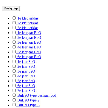
B-Dilsen-Stokkem
Doelgroep
B-Genk
1e kleuterklas
B-Gingelom-Montenaken
2e kleuterklas
3e kleuterklas
B-Halen-Zelem
1e leerjaar BaO
2e leerjaar BaO
B-Hamont-Achel
3e leerjaar BaO
B-Hechtel-Eksel
4e leerjaar BaO
5e leerjaar BaO
B-Herk-de-Stad
6e leerjaar BaO
1e jaar SeO
B-Heusden-Zolder
2e jaar SeO
B-Houthalen-Helchteren
3e jaar SeO
4e jaar SeO
B-Lanaken
5e jaar SeO
6e jaar SeO
B-Leopoldsburg
7e jaar SeO
B-Lommel
BuBaO type basisaanbod
BuBaO type 2
B-Lummen
BuBaO type 3