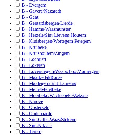
B - Evergem
B-Diest
B - Gavere/Nazareth
B - Gent
B-Sint-Pieters-Leeuw
B - Geraardsbergen/Lierde
B - Hamme/Waasmunster
B-Zaventem
B - Herzele/Sint-Lievens-Houtem
B-Herne
B - Kluisbergen/Wortegem-Petegem
B - Kruibeke
B-Tienen
B - Kruishoutem/Zingem
B - Lochristi
B-Lennik
B - Lokeren
B - Lovendegem/Waarschoot/Zomergem
B-Liedekerke
B - Maarkedal/Ronse
B-Overijse
B - Maldegem/Sint-Laureins
B - Melle/Merelbeke
B-Tervuren
B - Moerbeke/Wachtebeke/Zelzate
B - Ninove
B-Zemst
B - Oosterzele
B-Leuven
B - Oudenaarde
B - Sint-Gillis-Waas/Stekene
B-Herent
B - Sint-Niklaas
B - Temse
B-Haacht