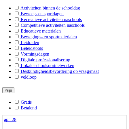
B-Rijkevorsel
Activiteiten binnen de schooldag
Beweeg- en sportdagen
Recreatieve activiteiten naschools
Competitieve activiteiten naschools
Educatieve materialen
Bewegings- en sportmaterialen
Leidraden
Beleidstools
Vormingsdagen
Digitale professionalisering
Lokale schoolsportnetwerken
Deskundigheidsbevordering op vraag/maat
veldloop
Prijs
Gratis
Betalend
apr.
28