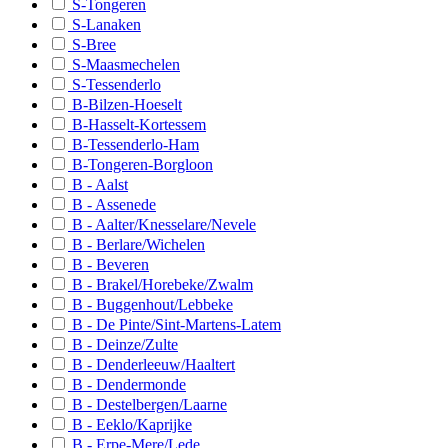
S-Tongeren
S-Lennik
S-Lanaken
S-Haacht-Rotselaar
S-Bree
S-Maasmechelen
S-Halle
S-Tessenderlo
B-Bilzen-Hoeselt
S-Vilvoorde-Zaventem
B-Hasselt-Kortessem
S-Leuven
B-Tessenderlo-Ham
B-Tongeren-Borgloon
S-Londerzeel-Kapelle o/d Bos
B - Aalst
B - Assenede
S-Overijse-Tervuren
B - Aalter/Knesselare/Nevele
S-Tienen-Landen
B - Berlare/Wichelen
B - Beveren
S-
B - Brakel/Horebeke/Zwalm
B - Buggenhout/Lebbeke
B-Aarschot
B - De Pinte/Sint-Martens-Latem
B - Deinze/Zulte
B-Asse
B - Denderleeuw/Haaltert
B-Beersel
B - Dendermonde
B - Destelbergen/Laarne
B-Bierbeek
B - Eeklo/Kaprijke
B - Erpe-Mere/Lede
B-Kampenhout