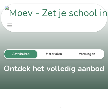
Overslaan naar inhoud
Activiteiten
Materialen
Vormingen
Ontdek het volledig aanbod