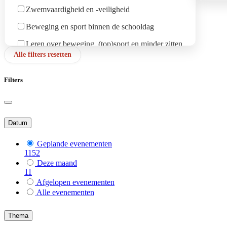
Zwemvaardigheid en -veiligheid
B-Wille
Beweging en sport binnen de schooldag
B-Boo
Leren over beweging, (top)sport en minder zitten
B-Aarts
Alle filters resetten
Minder zitten tijdens lesmomenten
B-St.K
Beweging als didactische werkvorm
B-Mech
Filters
B-Lier
B-Nijle
Datum
B-Esse
Geplande evenementen
B-Wuus
1152
Deze maand
B-Turn
11
B-Aren
Afgelopen evenementen
Alle evenementen
B-Beer
Thema
B-Hoog