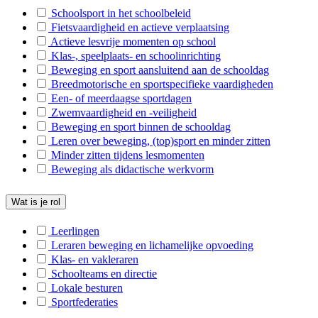
B-Vosse
Schoolsport in het schoolbeleid
Fietsvaardigheid en actieve verplaatsing
B-Lille
Actieve lesvrije momenten op school
Klas-, speelplaats- en schoolinrichting
B-Ravel
Beweging en sport aansluitend aan de schooldag
B-Geel
Breedmotorische en sportspecifieke vaardigheden
Een- of meerdaagse sportdagen
B-Mol-
Zwemvaardigheid en -veiligheid
Beweging en sport binnen de schooldag
B-Laak
Leren over beweging, (top)sport en minder zitten
B-Weste
Minder zitten tijdens lesmomenten
Beweging als didactische werkvorm
B-Heist
B-Heren
Wat is je rol
S-Brass
Leerlingen
Leraren beweging en lichamelijke opvoeding
S-Turn
Klas- en vakleraren
Schoolteams en directie
S-Heren
Lokale besturen
S-Schot
Sportfederaties
Graven