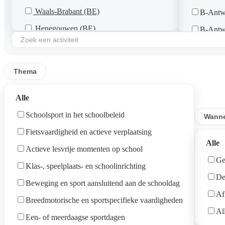
Waals-Brabant (BE)
B-Antw
Henegouwen (BE)
B-Antw
Luik (BE)
B-Deur
Luxemburg (BE)
B-Kapel
Thema
Namen (BE)
B-Brass
Alle
B-Scho
Schoolsport in het schoolbeleid
B-Borg
Wann
Fietsvaardigheid en actieve verplaatsing
B-Beren
Alle
Actieve lesvrije momenten op school
B-Ede
Ge
Klas-, speelplaats- en schoolinrichting
B-Morts
De
Beweging en sport aansluitend aan de schooldag
B-Merk
Af
Breedmotorische en sportspecifieke vaardigheden
B-Duffe
Al
Een- of meerdaagse sportdagen
B-Born