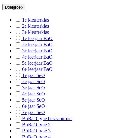
Doelgroep
S-Mech
S-Duff
1e kleuterklas
2e kleuterklas
S-Mol
3e kleuterklas
1e leerjaar BaO
S-Eker
2e leerjaar BaO
S-Geel-
3e leerjaar BaO
4e leerjaar BaO
S-Malle
5e leerjaar BaO
6e leerjaar BaO
S-Hoogs
1e jaar SeO
S-Berc
2e jaar SeO
3e jaar SeO
S-Boom
4e jaar SeO
5e jaar SeO
S-Borg
6e jaar SeO
7e jaar SeO
S-Hobo
BuBaO type basisaanbod
S-Antw
BuBaO type 2
BuBaO type 3
S-Berla
BuBaO type 4