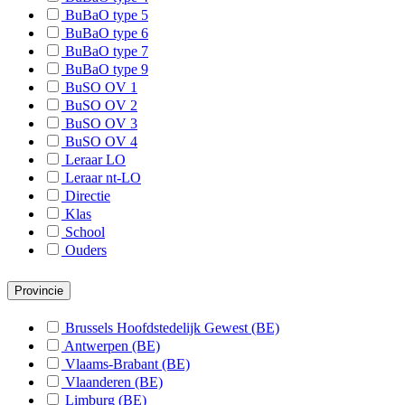
BuBaO type 5
S-Esse
BuBaO type 6
S-Lier
BuBaO type 7
BuBaO type 9
B-Bors
BuSO OV 1
BuSO OV 2
B-Wilri
BuSO OV 3
B-Hobo
BuSO OV 4
Leraar LO
B-Berc
Leraar nt-LO
Directie
B-Hove
Klas
School
B-Rans
Ouders
B-Malle
Provincie
B-Kaste
B-Olen
Brussels Hoofdstedelijk Gewest (BE)
Antwerpen (BE)
B-Niel
Vlaams-Brabant (BE)
Vlaanderen (BE)
S-Born
Limburg (BE)