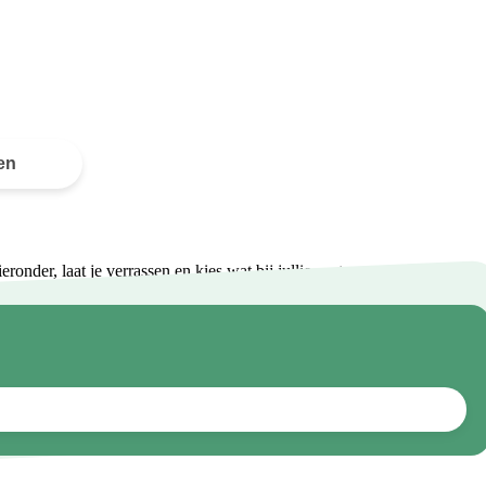
en
onder, laat je verrassen en kies wat bij jullie past.