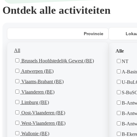
Ontdek alle activiteiten
Provincie
Loka
All
Alle
Brussels Hoofdstedelijk Gewest (BE)
NT
Antwerpen (BE)
A-Basi
Vlaams-Brabant (BE)
U-BuL
Vlaanderen (BE)
S-BuS
Limburg (BE)
B-Antw
Oost-Vlaanderen (BE)
B-Antw
West-Vlaanderen (BE)
B-Antw
Wallonie (BE)
B-Eker