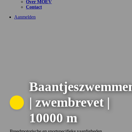
Over MOEV
Contact
Aanmelden
Baantjeszwemme
| zwembrevet |
10000 m
Breedmotorische en sportspecifieke vaardigheden