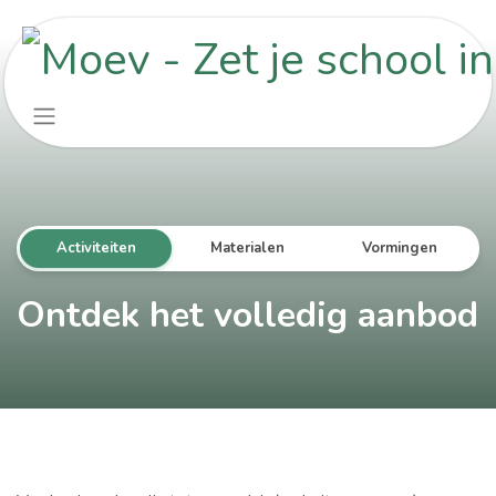
Overslaan naar inhoud
Activiteiten
Materialen
Vormingen
Ontdek het volledig aanbod