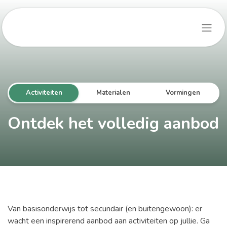
Overslaan naar inhoud
Activiteiten
Materialen
Vormingen
Ontdek het volledig aanbod
Van basisonderwijs tot secundair (en buitengewoon): er
wacht een inspirerend aanbod aan activiteiten op jullie. Ga