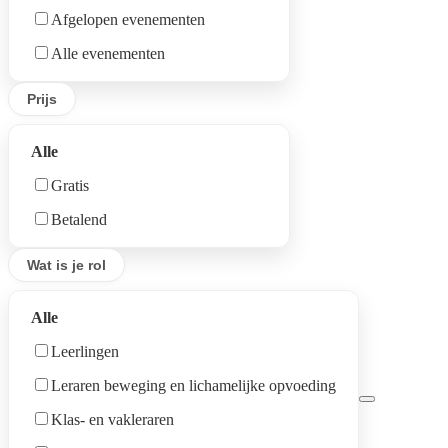
S-Mechelen
Afgelopen evenementen
S-Duffel-St.Kat. Waver-OLV.Waver
Alle evenementen
S-Mol
Prijs
S-Ekeren-Merksem
S-Geel-Kasterlee
Alle
S-Malle
Gratis
S-Hoogstraten
Betalend
S-Berchem
Wat is je rol
S-Boom-Niel-Willebroek
S-Borgerhout-Deurne
Alle
S-Hoboken-Wilrijk-Antwerpen-Kiel
Leerlingen
S-Antwerpen
Leraren beweging en lichamelijke opvoeding
S-Berlaar-Nijlen
Klas- en vakleraren
S-Essen-Kalmthout-Wuustwezel