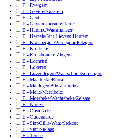
B - Evergem
B-Diest
B - Gavere/Nazareth
B - Gent
B-Sint-Pieters-Leeuw
B - Geraardsbergen/Lierde
B - Hamme/Waasmunster
B-Zaventem
B - Herzele/Sint-Lievens-Houtem
B-Herne
B - Kluisbergen/Wortegem-Petegem
B - Kruibeke
B-Tienen
B - Kruishoutem/Zingem
B - Lochristi
B-Lennik
B - Lokeren
B - Lovendegem/Waarschoot/Zomergem
B-Liedekerke
B - Maarkedal/Ronse
B-Overijse
B - Maldegem/Sint-Laureins
B - Melle/Merelbeke
B-Tervuren
B - Moerbeke/Wachtebeke/Zelzate
B - Ninove
B-Zemst
B - Oosterzele
B-Leuven
B - Oudenaarde
B - Sint-Gillis-Waas/Stekene
B-Herent
B - Sint-Niklaas
B - Temse
B-Haacht