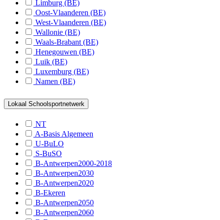
Limburg (BE)
B-Nieuwerkerken
Oost-Vlaanderen (BE)
B-Kinrooi
West-Vlaanderen (BE)
Wallonie (BE)
S-Lommel
Waals-Brabant (BE)
Henegouwen (BE)
S-Heusden
Luik (BE)
S-Bilzen
Luxemburg (BE)
Namen (BE)
S-St.-Truiden
S-Hasselt
Lokaal Schoolsportnetwerk
S-Genk
NT
A-Basis Algemeen
S-Maaseik
U-BuLO
S-BuSO
S-Tongeren
B-Antwerpen2000-2018
S-Lanaken
B-Antwerpen2030
B-Antwerpen2020
S-Bree
B-Ekeren
B-Antwerpen2050
S-Maasmechelen
B-Antwerpen2060