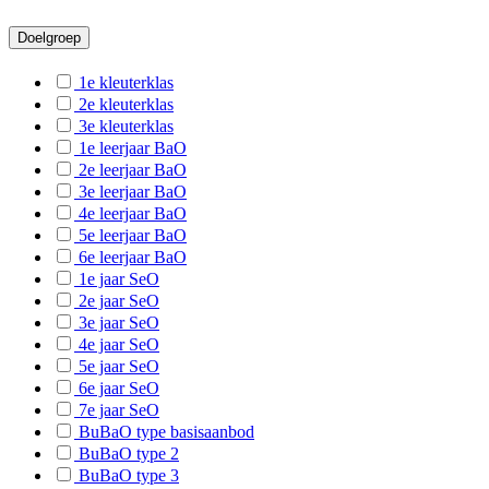
B-Dilsen-Stokkem
Doelgroep
B-Genk
1e kleuterklas
B-Gingelom-Montenaken
2e kleuterklas
3e kleuterklas
B-Halen-Zelem
1e leerjaar BaO
2e leerjaar BaO
B-Hamont-Achel
3e leerjaar BaO
B-Hechtel-Eksel
4e leerjaar BaO
5e leerjaar BaO
B-Herk-de-Stad
6e leerjaar BaO
1e jaar SeO
B-Heusden-Zolder
2e jaar SeO
B-Houthalen-Helchteren
3e jaar SeO
4e jaar SeO
B-Lanaken
5e jaar SeO
6e jaar SeO
B-Leopoldsburg
7e jaar SeO
B-Lommel
BuBaO type basisaanbod
BuBaO type 2
B-Lummen
BuBaO type 3