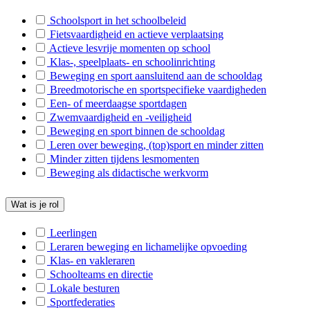
S-Heist o/d Berg
Schoolsport in het schoolbeleid
Fietsvaardigheid en actieve verplaatsing
S-Westerlo
Actieve lesvrije momenten op school
Klas-, speelplaats- en schoolinrichting
S-Kontich-Hove-Edegem
Beweging en sport aansluitend aan de schooldag
B-Merksplas
Breedmotorische en sportspecifieke vaardigheden
Een- of meerdaagse sportdagen
B-Oud-Turnhout
Zwemvaardigheid en -veiligheid
Beweging en sport binnen de schooldag
B-Rijkevorsel
Leren over beweging, (top)sport en minder zitten
Minder zitten tijdens lesmomenten
B-Putte
Beweging als didactische werkvorm
B-Bonheiden
Wat is je rol
B-Alken
B-Beringen
Leerlingen
Leraren beweging en lichamelijke opvoeding
B-Bocholt
Klas- en vakleraren
Schoolteams en directie
B-Bree
Lokale besturen
B-Diepenbeek
Sportfederaties