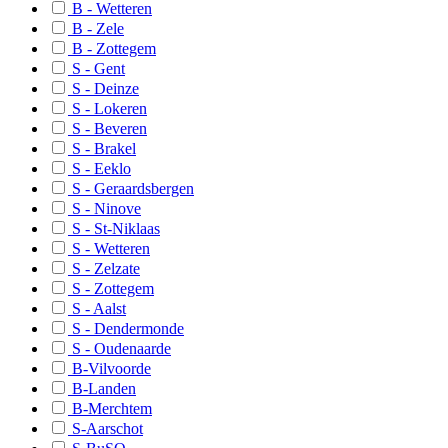
B - Wetteren
B-Rotselaar
B - Zele
B - Zottegem
B-Dilbeek
S - Gent
S - Deinze
B-Zoutleeuw
S - Lokeren
S - Beveren
S-Algemeen
S - Brakel
Basis Algemeen
S - Eeklo
S - Geraardsbergen
S-Brussel
S - Ninove
S - St-Niklaas
B-Brussel Zone 1
S - Wetteren
B-Brussel Zone 2
S - Zelzate
S - Zottegem
B-Brussel Zone 3
S - Aalst
S - Dendermonde
B-Wemmel
S - Oudenaarde
B-Avelgem
B-Vilvoorde
B-Landen
B-Heuvelland
B-Merchtem
S-Aarschot
B-Kortrijk Zuid