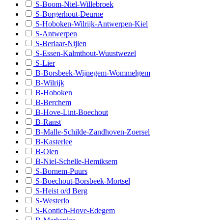
S-Boom-Niel-Willebroek
B - Kruishoutem/Zingem
S-Borgerhout-Deurne
S-Hoboken-Wilrijk-Antwerpen-Kiel
B - Lochristi
S-Antwerpen
S-Berlaar-Nijlen
B - Lokeren
S-Essen-Kalmthout-Wuustwezel
B - Lovendegem/Waarschoot/Zomergem
S-Lier
B-Borsbeek-Wijnegem-Wommelgem
B - Maarkedal/Ronse
B-Wilrijk
B-Hoboken
B - Maldegem/Sint-Laureins
B-Berchem
B - Melle/Merelbeke
B-Hove-Lint-Boechout
B-Ranst
B - Moerbeke/Wachtebeke/Zelzate
B-Malle-Schilde-Zandhoven-Zoersel
B-Kasterlee
B - Ninove
B-Olen
B-Niel-Schelle-Hemiksem
B - Oosterzele
S-Bornem-Puurs
B - Oudenaarde
S-Boechout-Borsbeek-Mortsel
S-Heist o/d Berg
B - Sint-Gillis-Waas/Stekene
S-Westerlo
S-Kontich-Hove-Edegem
B - Sint-Niklaas