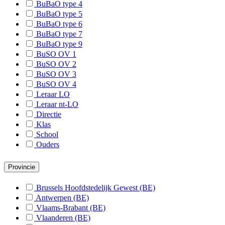
BuBaO type 4
B-Maaseik
BuBaO type 5
BuBaO type 6
B-Maasmechelen
BuBaO type 7
B-Oudsbergen
BuBaO type 9
BuSO OV 1
B-Pelt
BuSO OV 2
BuSO OV 3
B-Peer
BuSO OV 4
B-Riemst
Leraar LO
Leraar nt-LO
B-Sint-Truiden
Directie
Klas
B-Zonhoven
School
B-Zutendaal
Ouders
B-Wellen
Provincie
B-As
Brussels Hoofdstedelijk Gewest (BE)
B-Voeren
Antwerpen (BE)
Vlaams-Brabant (BE)
B-Heers
Vlaanderen (BE)