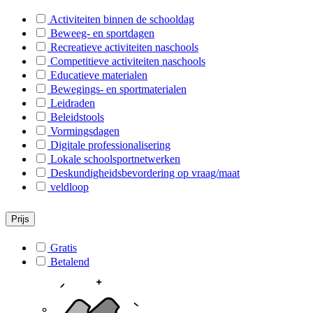
B-Rijkevorsel
Activiteiten binnen de schooldag
Beweeg- en sportdagen
Recreatieve activiteiten naschools
Competitieve activiteiten naschools
Educatieve materialen
Bewegings- en sportmaterialen
Leidraden
Beleidstools
Vormingsdagen
Digitale professionalisering
Lokale schoolsportnetwerken
Deskundigheidsbevordering op vraag/maat
veldloop
Prijs
Gratis
Betalend