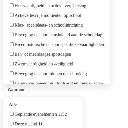
B-Vosselaar
Fietsvaardigheid en actieve verplaatsing
BuBaO type 7
B-Lille-Gierle-Wechelderzande-Poederlee
Actieve lesvrije momenten op school
BuBaO type 9
B-Ravels-Baarle Hertog
Klas-, speelplaats- en schoolinrichting
BuSO OV 1
B-Geel
Beweging en sport aansluitend aan de schooldag
BuSO OV 2
B-Mol-Balen
Breedmotorische en sportspecifieke vaardigheden
BuSO OV 3
B-Laakdal-Meerhout
Een- of meerdaagse sportdagen
BuSO OV 4
B-Westerlo-Herselt-Hulshout
Zwemvaardigheid en -veiligheid
Leraar LO
B-Heist-o/d-Berg
Beweging en sport binnen de schooldag
Leraar nt-LO
B-Herentals-Grobbendonk-Vorselaar
Leren over beweging, (top)sport en minder zitten
Directie
Wanneer
S-Brasschaat-Kapellen-Stabroek
Minder zitten tijdens lesmomenten
Klas
S-Turnhout-Arendonk
Beweging als didactische werkvorm
School
Alle
S-Herentals-Vorselaar-Lille-Zandhoven
Ouders
Geplande evenementen 1152
S-Schoten-Schilde-Wijnegem-'s Gravenwezel
Deze maand 11