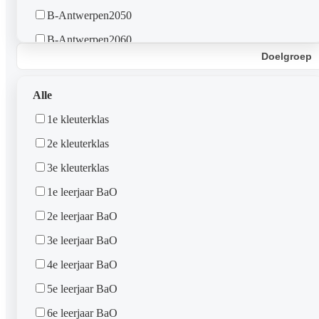
B-Antwerpen2050
B-Antwerpen2060
Doelgroep
B-Deurne
B-Kapellen-Stabroek
Alle
B-Brasschaat
1e kleuterklas
B-Schoten
2e kleuterklas
B-Borgerhout
3e kleuterklas
B-Berendrecht-Zandvliet
1e leerjaar BaO
B-Edegem
2e leerjaar BaO
B-Mortsel
3e leerjaar BaO
B-Merksem
4e leerjaar BaO
B-Duffel
5e leerjaar BaO
B-Bornem-St. Amands-Puurs
6e leerjaar BaO