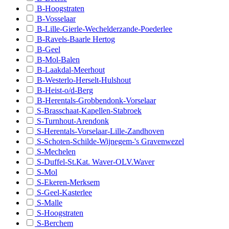
B-Hoogstraten
B - Denderleeuw/Haaltert
B-Vosselaar
B-Lille-Gierle-Wechelderzande-Poederlee
B - Dendermonde
B-Ravels-Baarle Hertog
B-Geel
B - Destelbergen/Laarne
B-Mol-Balen
B - Eeklo/Kaprijke
B-Laakdal-Meerhout
B-Westerlo-Herselt-Hulshout
B - Erpe-Mere/Lede
B-Heist-o/d-Berg
B-Herentals-Grobbendonk-Vorselaar
B - Evergem
S-Brasschaat-Kapellen-Stabroek
B - Gavere/Nazareth
S-Turnhout-Arendonk
S-Herentals-Vorselaar-Lille-Zandhoven
B - Gent
S-Schoten-Schilde-Wijnegem-'s Gravenwezel
S-Mechelen
B - Geraardsbergen/Lierde
S-Duffel-St.Kat. Waver-OLV.Waver
B - Hamme/Waasmunster
S-Mol
S-Ekeren-Merksem
B - Herzele/Sint-Lievens-Houtem
S-Geel-Kasterlee
S-Malle
B - Kluisbergen/Wortegem-Petegem
S-Hoogstraten
S-Berchem
B - Kruibeke