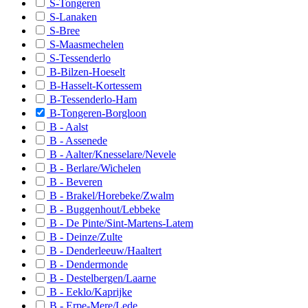
S-Tongeren
S-Lennik
S-Lanaken
S-Haacht-Rotselaar
S-Bree
S-Maasmechelen
S-Halle
S-Tessenderlo
B-Bilzen-Hoeselt
S-Vilvoorde-Zaventem
B-Hasselt-Kortessem
S-Leuven
B-Tessenderlo-Ham
B-Tongeren-Borgloon
S-Londerzeel-Kapelle o/d Bos
B - Aalst
B - Assenede
S-Overijse-Tervuren
B - Aalter/Knesselare/Nevele
S-Tienen-Landen
B - Berlare/Wichelen
B - Beveren
S-
B - Brakel/Horebeke/Zwalm
B - Buggenhout/Lebbeke
B-Aarschot
B - De Pinte/Sint-Martens-Latem
B - Deinze/Zulte
B-Asse
B - Denderleeuw/Haaltert
B-Beersel
B - Dendermonde
B - Destelbergen/Laarne
B-Bierbeek
B - Eeklo/Kaprijke
B - Erpe-Mere/Lede
B-Kampenhout