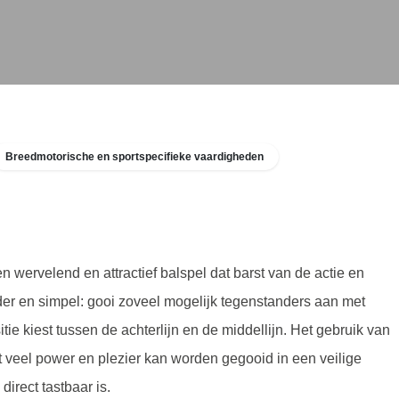
Breedmotorische en sportspecifieke vaardigheden
en wervelend en attractief balspel dat barst van de actie en
lder en simpel: gooi zoveel mogelijk tegenstanders aan met zacht
est tussen de achterlijn en de middellijn. Het gebruik van deze
l power en plezier kan worden gegooid in een veilige omgeving
aar is.