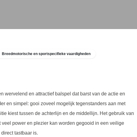
Breedmotorische en sportspecifieke vaardigheden
en wervelend en attractief balspel dat barst van de actie en
lder en simpel: gooi zoveel mogelijk tegenstanders aan met zacht
est tussen de achterlijn en de middellijn. Het gebruik van deze
l power en plezier kan worden gegooid in een veilige omgeving
aar is.