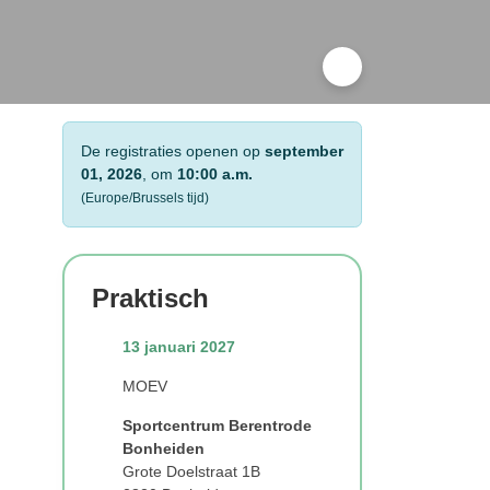
De registraties openen op
september 01, 2026
, om
10:00 a.m.
(Europe/Brussels tijd)
🔒 Je moet ingelogd zijn
om te huren,
e
downloaden of in te
schrijven. Klik hier.
Praktisch