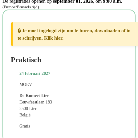
De registraties openen op
september 01, 2026
, om
9:00 a.m.
(Europe/Brussels tijd)
🔒 Je moet ingelogd zijn om te huren, downloaden of in
te schrijven. Klik hier.
Praktisch
24 februari 2027
MOEV
De Komeet Lier
Eeuwfeestlaan 183
2500 Lier
België
Gratis