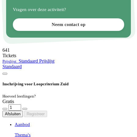
Vragen over deze activiteit?
Neem contact op
641
Tickets
Standaard
Prijslijst
Prijslijst:
Standaard
Inschrijving voor Loopcriterium Zuid
Hoeveel leerlingen?
Gratis
Afsluiten
Registreer
Aanbod
Thema's