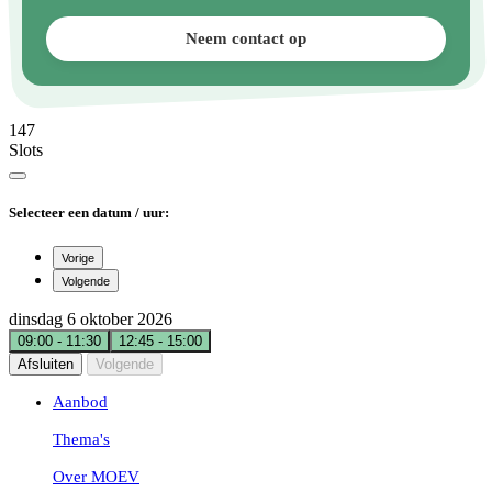
Neem contact op
147
Slots
Selecteer een datum / uur:
Vorige
Volgende
dinsdag 6 oktober 2026
09:00
-
11:30
12:45
-
15:00
Afsluiten
Volgende
Aanbod
Thema's
Over MOEV